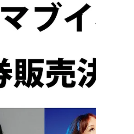
マブイオト１０ オープニング
アクト決定！
魂の音楽祭マブイオトvol.10 オープニングアクト決
定！ Hamain De-zi（ハマインデェージィ）
■PROFILE [Vo/Gt] 慶宗 Yoshimune （兄‐1999年9
月3日生 19歳） [Ba] 正宗 Masamune （弟‐2001年2
月8日生...