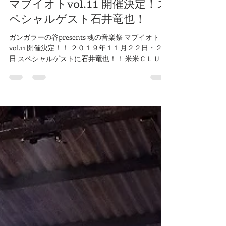
2019年7月5日
読了時間: 2分
マブイオトvol.11 開催決定！ス
ペシャルゲスト石井竜也！
ガンガラーの谷presents 魂の音楽祭 マブイオト
vol.11 開催決定！！ ２０１９年１１月２２日・２３
日 スペシャルゲストに石井竜也！！ 米米ＣＬＵ
Ｂ、さらにソロとしてミュージシャン、芸術家と
しても活躍を続ける石井竜也さん...