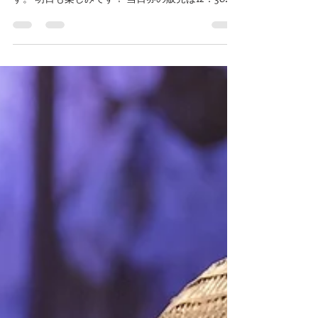
2018年11月24日
読了時間: 1分
マブイオト１０ 初日終了！
魂の音楽祭マブイオトvol.10 初日は大いに盛り上が
りました！ お越し頂いた皆様ありがとうございま
す。 明日も楽しみです！ 当日券の販売は12：30か
ら 皆様のお越しをお待ちしております！！ 当日券
について...