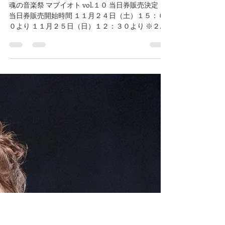
マブイオト
2018年11月19日
読了時間: 2分
マブイオト１０当日券販売決定
魂の音楽祭 マブイオト vol.１０ 当日券販売決定！
当日券販売開始時間 １１月２４日（土）１５：０
０より １１月２５日（日）１２：３０より ※２５
日チケット前売りは完売 ２５日公演分当日券は立
見チケットでの販売です。...