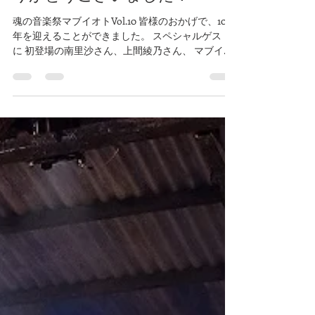
2018年11月28日
読了時間: 1分
魂の音楽祭マブイオトVol.10あ
りがとうございました！
魂の音楽祭マブイオトVol.10 皆様のおかげで、10周
年を迎えることができました。 スペシャルゲスト
に 初登場の南里沙さん、上間綾乃さん、 マブイオ
トゲストでは初の2回目！沖仁さん。 ギター天野清
継さん、ベース田中晋吾さん、ドラム天倉正敬さ
ん ...