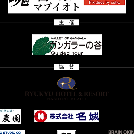
主 催
​ 協 賛