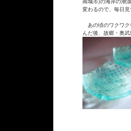
南城市)の海岸の潮
変わるので、毎日見
　あの頃のワクワク
んだ後、故郷・奥武