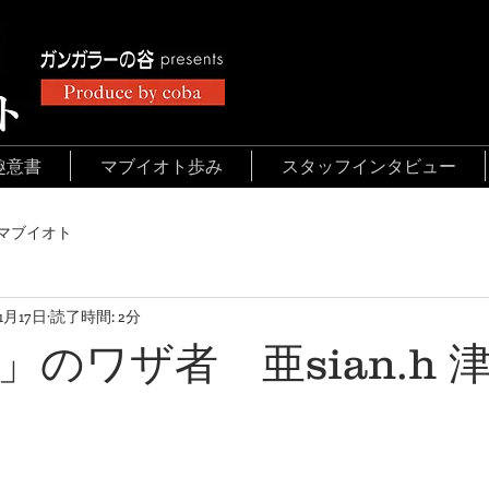
趣意書
マブイオト歩み
スタッフインタビュー
マブイオト
11月17日
読了時間: 2分
」のワザ者 亜sian.h 