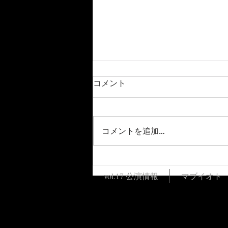
コメント
コメントを追加…
11月23日(土)魂の文化祭2日
目 開催時間変更のお知らせ
vol.17 公演情報
マブイオト