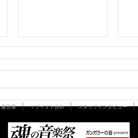
「イカスミの小さな焼きリゾ
国際
ット」のワザ者
ョッ
 趣意書
マブイオト歩み
スタッフインタビュー
TRATTORIA DI MARE 岡
ド店
田シェフ