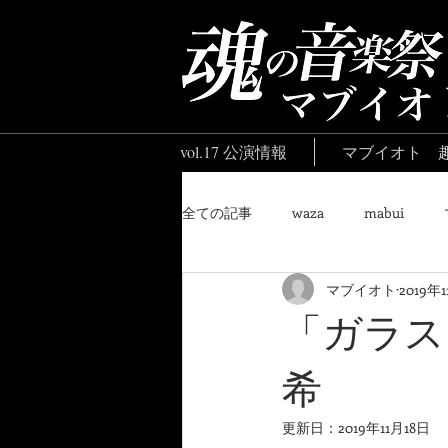
vol.17 公演情報
マブイオト 
全ての記事
waza
mabui
マブイオト
2019年
「ガラス
希
更新日：
2019年11月18日