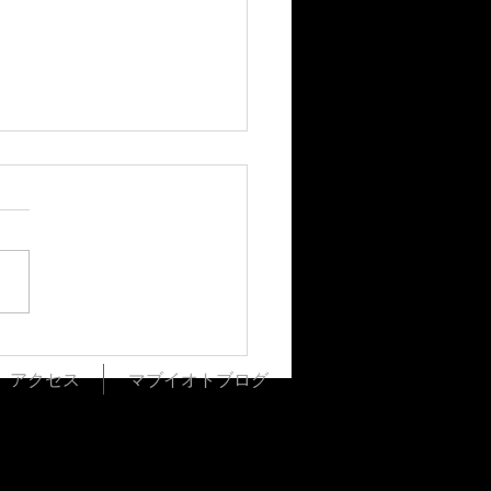
通りで70年「音楽総合シ
プ」のワザ者 高良レコー
アクセス
マブイオトブログ
 高良雅弘