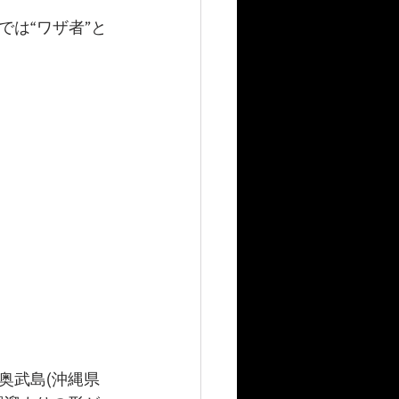
は“ワザ者”と
奥武島(沖縄県