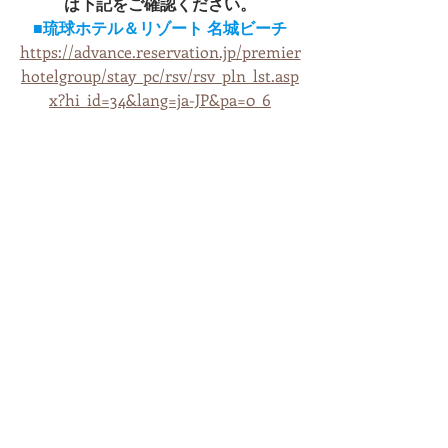
は下記をご確認ください。
■琉球ホテル＆リゾート 名城ビーチ
https://advance.reservation.jp/premier
hotelgroup/stay_pc/rsv/rsv_pln_lst.asp
x?hi_id=34&lang=ja-JP&pa=0_6