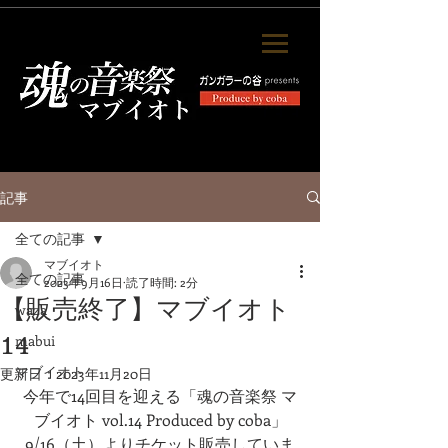
記事
全ての記事
マブイオト
全ての記事
2023年9月16日
読了時間: 2分
【販売終了】マブイオト
waza
14
mabui
マブイオト
更新日：
2023年11月20日
今年で14回目を迎える「魂の音楽祭 マ
ブイオト vol.14 Produced by coba」
9/16（土）よりチケット販売していま