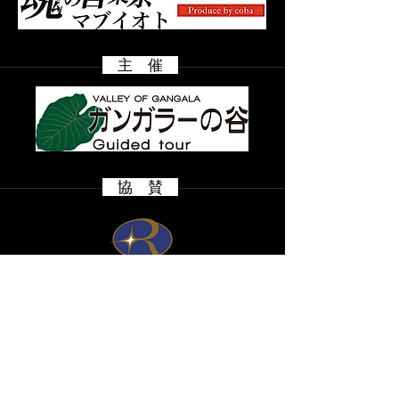
主 催
​ 協 賛