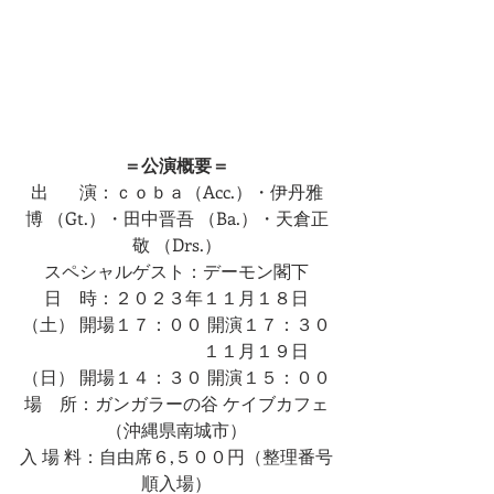
＝公演概要＝
出 　  演：ｃｏｂａ（Acc.）・伊丹雅
博 （Gt.）・田中晋吾 （Ba.）・天倉正
敬 （Drs.）
スペシャルゲスト：デーモン閣下
日    時：２０２３年１１月１８日
（土） 開場１７：００ 開演１７：３０
　　　　　　　　    １１月１９日
（日） 開場１４：３０ 開演１５：００
場    所：ガンガラーの谷 ケイブカフェ
（沖縄県南城市）
入 場 料：自由席６,５００円（整理番号
順入場）