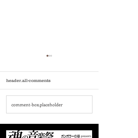
header.all-comments
comment-box.placeholder
オフィシャル先行販売開
オフィシャル先
始！お早めに！！
間 7/31（金）
8/9（日）