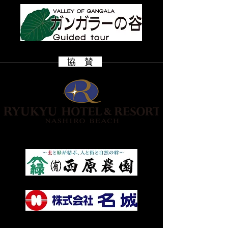
​ 協 賛