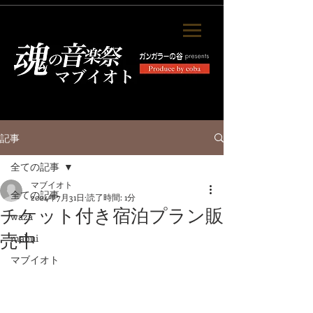
記事
全ての記事
マブイオト
全ての記事
2024年7月31日
読了時間: 1分
チケット付き宿泊プラン販
waza
売中
mabui
マブイオト