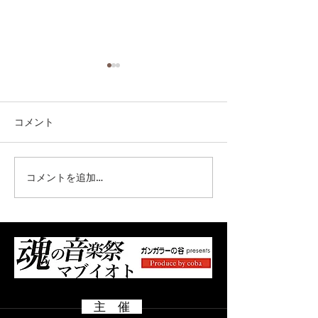
コメント
コメントを追加…
オフィシャル先行販売開
オフィシャル先
始！お早めに！！
間 7/31（金）
8/9（日）
主 催