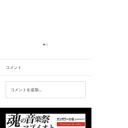
コメント
コメントを追加…
オフィシャル先行販売開
オフィシャル先
始！お早めに！！
間 7/31（金）
8/9（日）