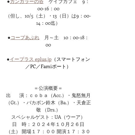
●
ガンガラーの谷
　ケイブカフェ　9：
00-16：00
（但し、10/5（土）・13（日）は9：00-
14：00迄）
●
コープあぷれ
　月～土　10：00-18：
00
●
イープラス eplus.jp
（スマートフォン
／PC／Famiポート）
＝公演概要＝
出 　  演：ｃｏｂａ（Acc.）・鬼怒無月
（Gt.）・バカボン鈴木（Ba.）・天倉正
敬 （Drs.）
スペシャルゲスト：UA（ウーア）
日    時：２０２４年１０月２６日
（土） 開場１７：００ 開演１７：３０