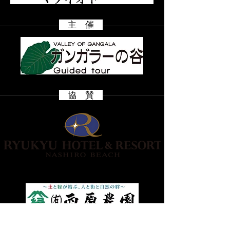
主 催
​ 協 賛