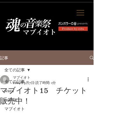
記事
全ての記事
マブイオト
全ての記事
2024年9月7日
読了時間: 1分
マブイオト15 チケット
waza
販売中！
mabui
マブイオト