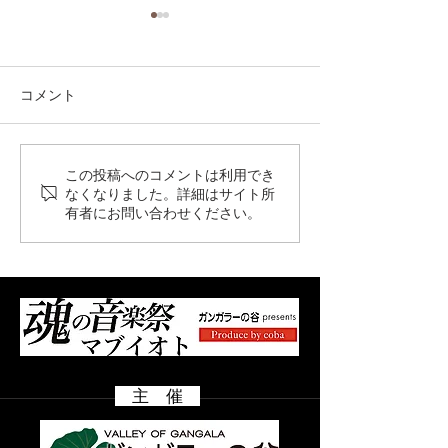
コメント
この投稿へのコメントは利用でき
オフィシャル先行販売開
オフィシャル先
なくなりました。詳細はサイト所
始！お早めに！！
間 7/31（金）
有者にお問い合わせください。
8/9（日）
主 催