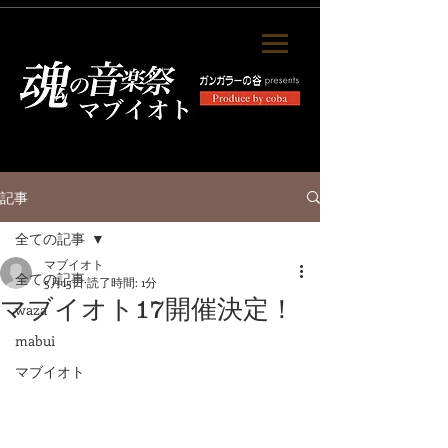
記事
全ての記事
マブイオト
全ての記事
5月15日
読了時間: 1分
マブイオト17開催決定！
waza
mabui
マブイオト