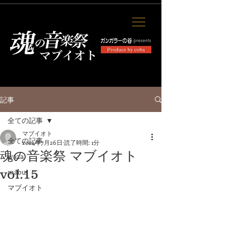
記事
全ての記事
マブイオト
全ての記事
2024年7月26日
読了時間: 1分
魂の音楽祭 マブイオト
waza
vol.15
mabui
マブイオト