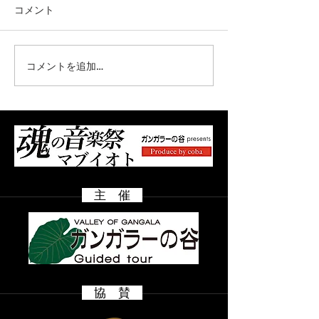
コメント
コメントを追加…
オフィシャル先行販売開
オフィシャル先
始！お早めに！！
間 7/31（金）
8/9（日）
主 催
​ 協 賛