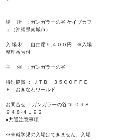
場     所   ：ガンガラーの谷 ケイブカフ
ェ（沖縄県南城市）
入 場 料  ：自由席５,４００円　※入場
整理番号付
主     催   ：ガンガラーの谷　
特別協賛 ： ＪＴＢ　３５ＣＯＦＦＥ
Ｅ　おきなわワールド
お問合せ ：ガンガラーの谷 ℡ ０９８-
９４８-４１９２
●共通注意事項
※未就学児の入場はできません。入場