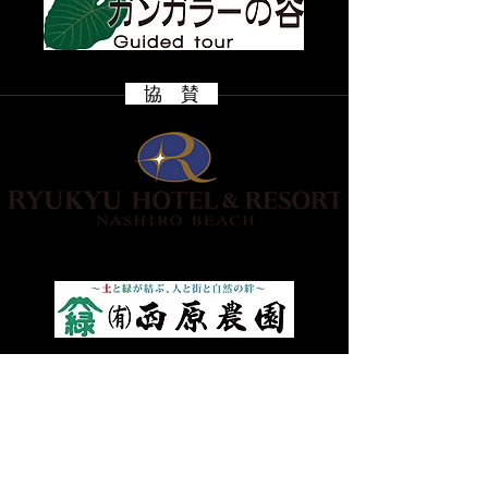
​ 協 賛