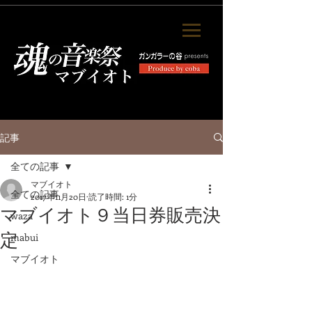
記事
全ての記事
マブイオト
全ての記事
2017年11月20日
読了時間: 1分
マブイオト９当日券販売決
waza
定
mabui
マブイオト