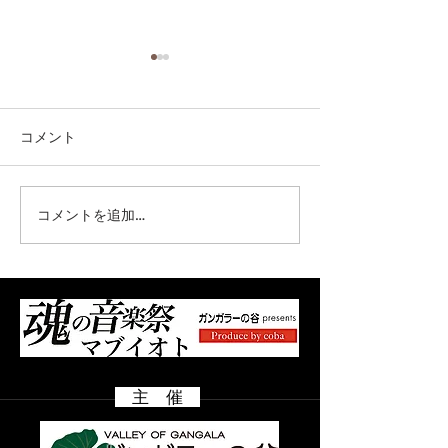
コメント
コメントを追加…
オフィシャル先行販売開
オフィシャル先
始！お早めに！！
間 7/31（金）
8/9（日）
主 催