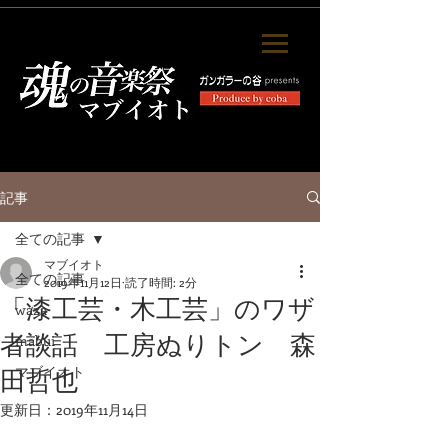
記事
全ての記事
マブイオト
全ての記事
2019年11月12日
読了時間: 2分
「漆工芸・木工芸」のワザ
waza
者談話 工房ぬりトン 森
mabui
マブイオト
田哲也
更新日：
2019年11月14日