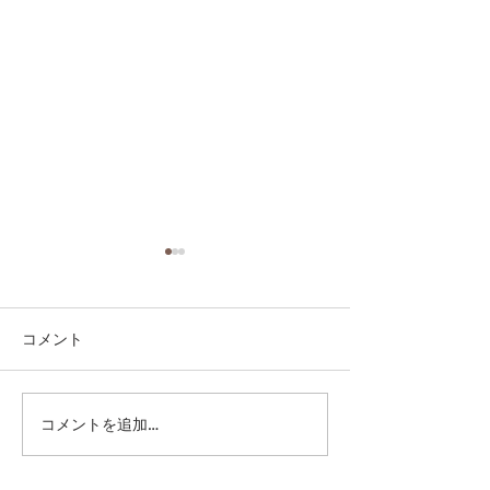
コメント
コメントを追加…
「イカスミの小さな焼き
国際通りで70年
リゾット」のワザ者
合ショップ」の
TRATTORIA DI
良レコード店 