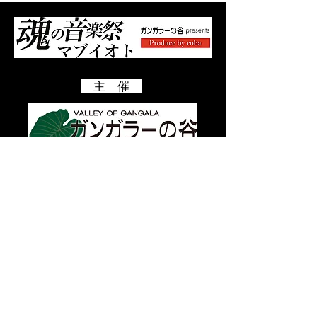
MARE 岡田シェフ
主 催
​ 協 賛